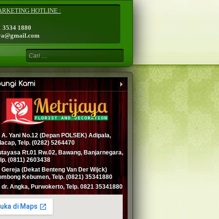
RKETING HOTLINE :
1 3534 1880
aya@gmail.com
ungi Kami
. A. Yani No.12 (Depan POLSEK) Adipala,
lacap
,
Telp. (0282) 5264470
tayasa Rt.01 Rw.02, Bawang, Banjarnegara,
lp. (0811) 2603438
. Gereja (Dekat Benteng Van Der Wijck)
mbong Kebumen, Telp. (0821) 35341880
. dr. Angka, Purwokerto, Telp. 0821 35341880