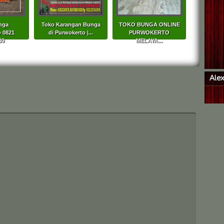
nga
Toko Karangan Bunga
TOKO BUNGA ONLINE
 0821
di Purwokerto |...
PURWOKERTO
80
MELAYA...
Ale