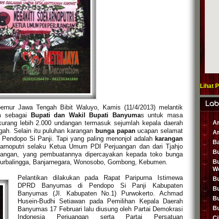
Lihat 
Lab
rnur Jawa Tengah Bibit Waluyo, Kamis (11/4/2013) melantik
n
sebagai
Bupati dan Wakil Bupati Banyuma
s untuk masa
Ar
i kurang lebih 2.000 undangan termasuk sejumlah kepala daerah
ah. Selain itu puluhan karangan
bunga papan
ucapan selamat
Ar
n Pendopo Si Panji. Tapi yang paling menonjol adalah
karangan
B
rnoputri selaku Ketua Umum PDI Perjuangan dan dari Tjahjo
B
angan, yang pembuatannya dipercayakan kepada toko bunga
Bu
 Purbalingga, Banjarnegara, Wonosobo, Gombong, Kebumen.
W
Pelantikan dilakukan pada Rapat Paripurna Istimewa
Bu
DPRD Banyumas di Pendopo Si Panji Kabupaten
B
Banyumas (Jl. Kabupaten No.1) Purwokerto. Achmad
Bu
Husein-Budhi Setiawan pada Pemilihan Kepala Daerah
B
Banyumas 17 Februari lalu diusung oleh Partai Demokrasi
Indonesia Perjuangan serta Partai Persatuan
Ci