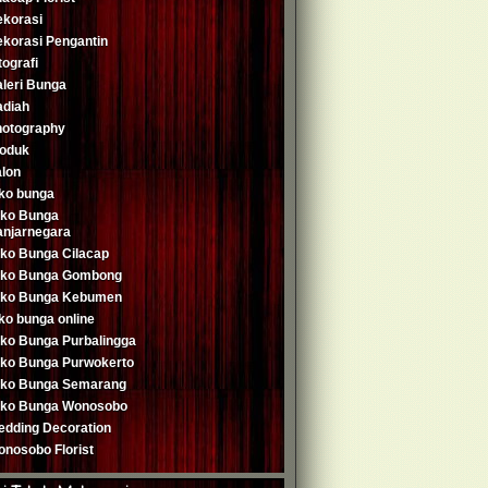
korasi
korasi Pengantin
tografi
leri Bunga
adiah
hotography
roduk
lon
ko bunga
oko Bunga
njarnegara
ko Bunga Cilacap
oko Bunga Gombong
oko Bunga Kebumen
ko bunga online
ko Bunga Purbalingga
ko Bunga Purwokerto
oko Bunga Semarang
oko Bunga Wonosobo
dding Decoration
nosobo Florist