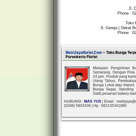
Jl. 
Phone : 0
Toko
Jl. Gereja ( Dekat
Phone : 0
MetriJayaflorist.Com
~ Toko Bunga Terp
Purwokerto Florist
Melayani Pengiriman B
Semarang. Dengan Pola 
24 jam. Produk yang kami
Ulang Tahun, Pembukaa
Bunga Lokal atau Import
Bunga Segar, Standing
Salib,pesanan bakery da
HUBUNGI :
MAS YUS
| Email : metrijaya@
(0286) 5803438 | Hp : 082135341880