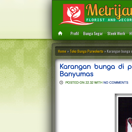
Profil
Bunga Segar
Steek Werk
H
Home
»
Toko Bunga Purwokerto
» Karangan bunga d
Karangan bunga di pe
Banyumas
POSTED ON 22.32 WITH
NO COMMENTS