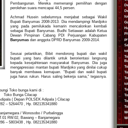
Pembangunan. Mereka memenangi pemilihan dengan
De
perolehan suara mencapai 44,5 persen.
De
fo
Achmad Husein sebelumnya menjabat sebagai Wakil
Bupati Banyumas 2008-2013. Dia mendampingi Mardjoko
Ga
yang pada pemilukada kemarin mencalonkan kembali
H
sebagai Bupati Banyumas. Budhi Setiawan adalah Ketua
P
Dewan Pimpinan Cabang PDI Perjuangan Kabupaten
p
Banyumas
dan anggota DPRD Banyumas 2009-2014.
Sa
to
Seusai pelantikan, Bibit mendorong bupati dan wakil
T
bupati yang baru dilantik untuk berorientasi langsung
Ba
kepada kesejahteraan masyarakat Banyumas. Dia juga
To
mengapresiasi mantan bupati Mardjoko yang dinilai cukup
banyak membawa kemajuan. "Bupati dan wakil bupati
T
juga harus rukun. Harus saling bekerja sama," tegasnya.
T
to
To
ungi Toko bunga kami di :
Toko Bunga Cilacap
To
 Adipala ( Depan POLSEK Adipala ) Cilacap
T
282 – 5264470 , Hp. 082135341880
T
We
njarnegara / Wonosobo / Purbalingga
T.01 RW.02, Bawang – Banjarnegara
Wo
286 – 5803438 , Hp. 082135341880