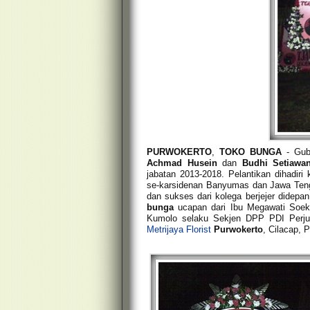
PURWOKERTO
,
TOKO BUNGA
- Gube
Achmad Husein
dan
Budhi Setiawa
jabatan 2013-2018. Pelantikan dihadir
se-karsidenan Banyumas dan Jawa Teng
dan sukses dari kolega berjejer didepa
bunga
ucapan dari Ibu Megawati Soeka
Kumolo selaku Sekjen DPP PDI Perju
Metrijaya Florist
Purwokerto
, Cilacap,