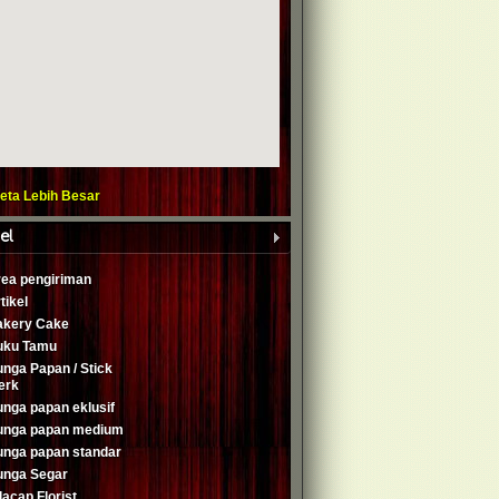
Peta Lebih Besar
el
ea pengiriman
tikel
akery Cake
uku Tamu
nga Papan / Stick
erk
nga papan eklusif
unga papan medium
nga papan standar
unga Segar
lacap Florist