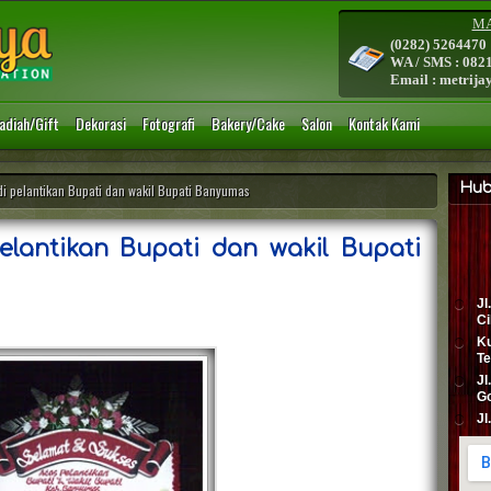
MA
(0282) 5264470
WA / SMS : 082
Email : metrij
adiah/Gift
Dekorasi
Fotografi
Bakery/Cake
Salon
Kontak Kami
Hub
i pelantikan Bupati dan wakil Bupati Banyumas
lantikan Bupati dan wakil Bupati
Jl
Ci
Ku
Te
Jl
Go
Jl