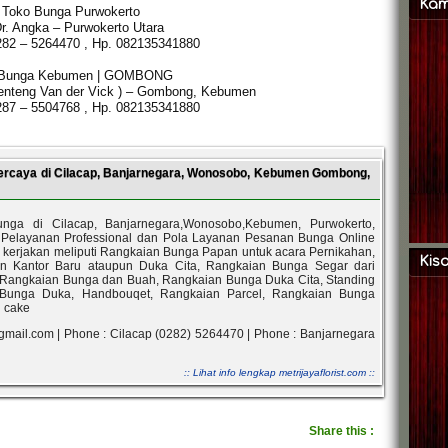
Kam
Toko Bunga Purwokerto
Dr. Angka – Purwokerto Utara
282 – 5264470 , Hp. 082135341880
 Bunga Kebumen | GOMBONG
 Benteng Van der Vick ) – Gombong, Kebumen
287 – 5504768 , Hp. 082135341880
ercaya di Cilacap, Banjarnegara, Wonosobo, Kebumen Gombong,
unga di Cilacap, Banjarnegara,Wonosobo,Kebumen, Purwokerto,
Pelayanan Professional dan Pola Layanan Pesanan Bunga Online
 kerjakan meliputi Rangkaian Bunga Papan untuk acara Pernikahan,
Kis
n Kantor Baru ataupun Duka Cita, Rangkaian Bunga Segar dari
, Rangkaian Bunga dan Buah, Rangkaian Bunga Duka Cita, Standing
 Bunga Duka, Handbouqet, Rangkaian Parcel, Rangkaian Bunga
n cake
gmail.com | Phone : Cilacap (0282) 5264470 | Phone : Banjarnegara
:: Lihat info lengkap metrijayaflorist.com ::
Share this
: