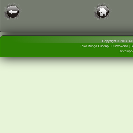
Copyright © 2014.
ME
Toko Bunga Cilacap | Purwokerto |
Develope