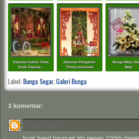
Dekorasi Indoor Tema
Dekorasi Pengantin
Bunga Meja | Bu
Etnik Tradisio...
Thema minimalis
Meja
Label:
Bunga Segar
,
Galeri Bunga
3 komentar:
Unknown
buat hand bouquet klo pesen 100rb dapet