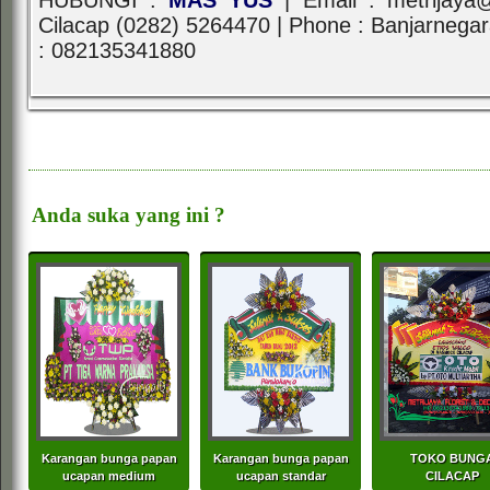
HUBUNGI :
MAS YUS
| Email : metrijaya
Cilacap (0282) 5264470 | Phone : Banjarnega
: 082135341880
Anda suka yang ini ?
Karangan bunga papan
Karangan bunga papan
TOKO BUNG
ucapan medium
ucapan standar
CILACAP