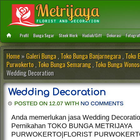
Profil
Bunga Segar
Steek Werk
Hadiah/Gift
Dekorasi
Fotograf
Home
»
Galeri Bunga
,
Toko Bunga Banjarnegara
,
Toko 
Purwokerto
,
Toko Bunga Semarang
,
Toko Bunga Wonos
Wedding Decoration
Wedding Decoration
POSTED ON 12.07 WITH
NO COMMENTS
Anda memerlukan jasa Wedding Decoratio
Pernikahan TOKO BUNGA METRIJAYA
PURWOKERTO|FLORIST PURWOKERT