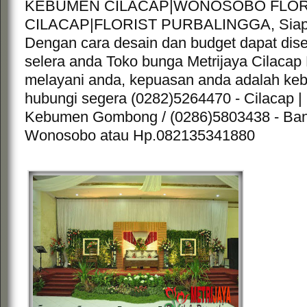
KEBUMEN CILACAP|WONOSOBO FLOR
CILACAP|FLORIST PURBALINGGA, Siap
Dengan cara desain dan budget dapat dis
selera anda Toko bunga Metrijaya Cilacap F
melayani anda, kepuasan anda adalah ke
hubungi segera (0282)5264470 - Cilacap |
Kebumen Gombong / (0286)5803438 - Banj
Wonosobo atau Hp.082135341880